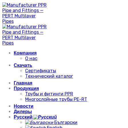
Skip
to
content
Компания
О нас
Скачать
Сертификаты
Технический каталог
Главная
Продукция
Трубы и фитинги PPR
Многослойные трубы PE-RT
Новости
Дилеры
Русский
Български
English