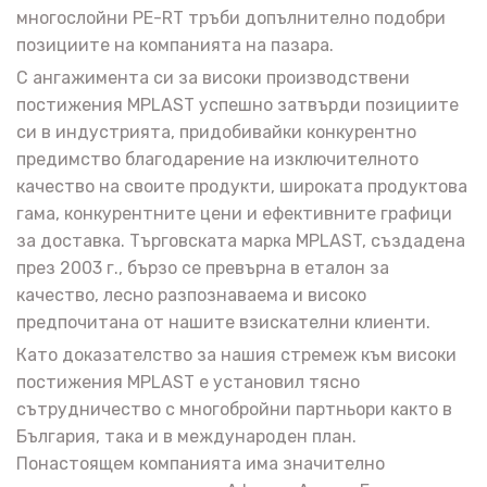
многослойни PE-RT тръби допълнително подобри
позициите на компанията на пазара.
С ангажимента си за високи производствени
постижения MPLAST успешно затвърди позициите
си в индустрията, придобивайки конкурентно
предимство благодарение на изключителното
качество на своите продукти, широката продуктова
гама, конкурентните цени и ефективните графици
за доставка. Търговската марка MPLAST, създадена
през 2003 г., бързо се превърна в еталон за
качество, лесно разпознаваема и високо
предпочитана от нашите взискателни клиенти.
Като доказателство за нашия стремеж към високи
постижения MPLAST е установил тясно
сътрудничество с многобройни партньори както в
България, така и в международен план.
Понастоящем компанията има значително