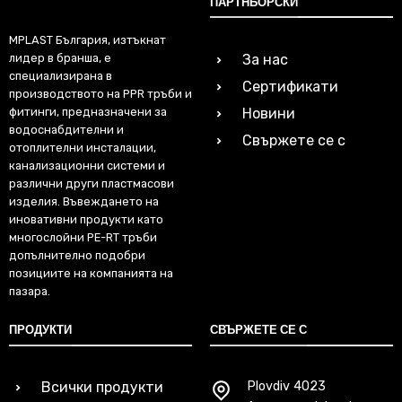
ПАРТНЬОРСКИ
MPLAST България, изтъкнат
лидер в бранша, е
За нас
специализирана в
Сертификати
производството на PPR тръби и
фитинги, предназначени за
Новини
водоснабдителни и
Свържете се с
отоплителни инсталации,
канализационни системи и
различни други пластмасови
изделия. Въвеждането на
иновативни продукти като
многослойни PE-RT тръби
допълнително подобри
позициите на компанията на
пазара.
ПРОДУКТИ
СВЪРЖЕТЕ СЕ С
Всички продукти
Plovdiv 4023