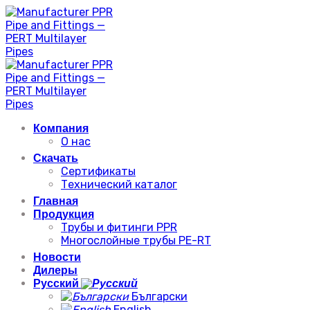
Skip
to
content
Компания
О нас
Скачать
Сертификаты
Технический каталог
Главная
Продукция
Трубы и фитинги PPR
Многослойные трубы PE-RT
Новости
Дилеры
Русский
Български
English