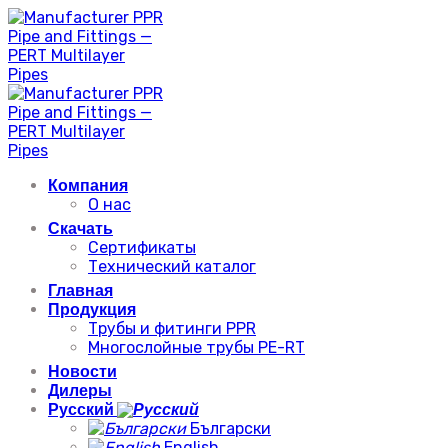
Skip
to
content
Компания
О нас
Скачать
Сертификаты
Технический каталог
Главная
Продукция
Трубы и фитинги PPR
Многослойные трубы PE-RT
Новости
Дилеры
Русский
Български
English