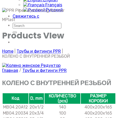
Français
Русский
Свяжитесь с
MPlast
Искать:
Products VIew
Home
|
Трубы и фитинги PPR
|
КОЛЕНО С ВНУТРЕННЕЙ РЕЗЬБОЙ
Главная
/
Трубы и фитинги PPR
КОЛЕНО С ВНУТРЕННЕЙ РЕЗЬБОЙ
КОЛИЧЕСТВО
РАЗМЕР
Код
D, mm
(pcs)
КОРОБКИ
MB04.20A12
20х1/2
140
400x200x165
MB04.20034
20х3/4
100
400x200x165