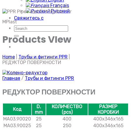
Français
Русский
Свяжитесь с
MPlast
Искать:
Products VIew
Home
|
Трубы и фитинги PPR
|
РЕДУКТОР ПОВЕРХНОСТИ
Главная
/
Трубы и фитинги PPR
РЕДУКТОР ПОВЕРХНОСТИ
D,
КОЛИЧЕСТВО
РАЗМЕР
Код
mm
(pcs)
КОРОБКИ
MA03.90020
25
400
400x346x165
MA03.90025
25
250
400x346x165