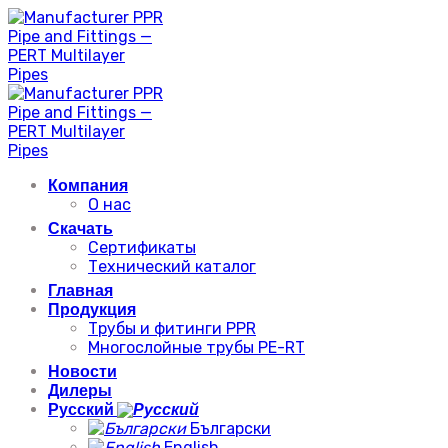
Skip
to
content
Компания
О нас
Скачать
Сертификаты
Технический каталог
Главная
Продукция
Трубы и фитинги PPR
Многослойные трубы PE-RT
Новости
Дилеры
Русский
Български
English