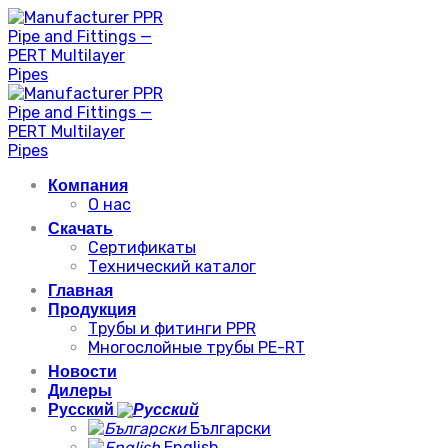
Skip
to
content
Компания
О нас
Скачать
Сертификаты
Технический каталог
Главная
Продукция
Трубы и фитинги PPR
Многослойные трубы PE-RT
Новости
Дилеры
Русский
Български
English