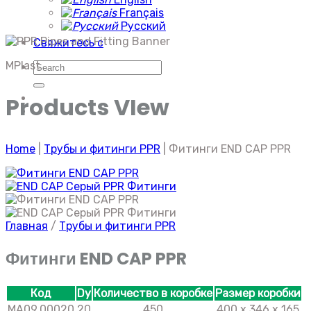
Français
Русский
Свяжитесь с
MPlast
Искать:
Products VIew
Home
|
Трубы и фитинги PPR
|
Фитинги END CAP PPR
Главная
/
Трубы и фитинги PPR
Фитинги END CAP PPR
Код
Dy
Количество в коробке
Размер коробки
МА09.00020
20
450
400 x 346 x 165