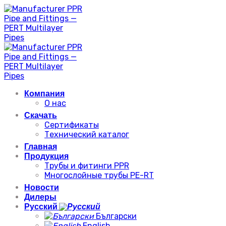
Skip
to
content
Компания
О нас
Скачать
Сертификаты
Технический каталог
Главная
Продукция
Трубы и фитинги PPR
Многослойные трубы PE-RT
Новости
Дилеры
Русский
Български
English