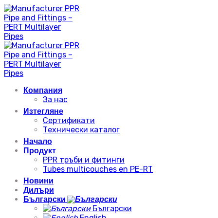
Skip
to
content
Компания
За нас
Изтегляне
Сертификати
Технически каталог
Начало
Продукт
PPR тръби и фитинги
Tubes multicouches en PE-RT
Новини
Дилъри
Български
Български
English