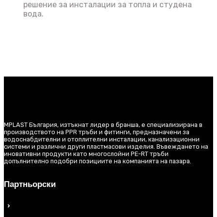
решение за инсталации за топла и студена
вода.
MPLAST България, изтъкнат лидер в бранша, е специализирана в
производството на PPR тръби и фитинги, предназначени за
водоснабдителни и отоплителни инсталации, канализационни
системи и различни други пластмасови изделия. Въвеждането на
иновативни продукти като многослойни PE-RT тръби
допълнително подобри позициите на компанията на пазара.
Партньорски