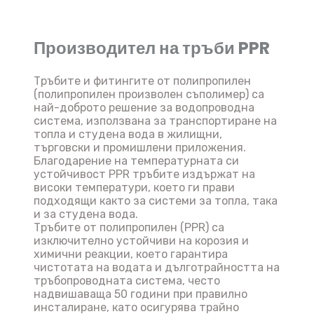
Производител на тръби PPR
Тръбите и фитингите от полипропилен
(полипропилен произволен съполимер) са
най-доброто решение за водопроводна
система, използвана за транспортиране на
топла и студена вода в жилищни,
търговски и промишлени приложения.
Благодарение на температурната си
устойчивост PPR тръбите издържат на
високи температури, което ги прави
подходящи както за системи за топла, така
и за студена вода.
Тръбите от полипропилен (PPR) са
изключително устойчиви на корозия и
химични реакции, което гарантира
чистотата на водата и дълготрайността на
тръбопроводната система, често
надвишаваща 50 години при правилно
инсталиране, като осигурява трайно