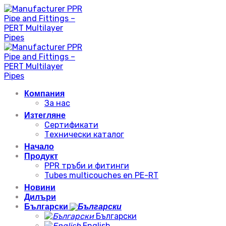
Skip
to
content
Компания
За нас
Изтегляне
Сертификати
Технически каталог
Начало
Продукт
PPR тръби и фитинги
Tubes multicouches en PE-RT
Новини
Дилъри
Български
Български
English