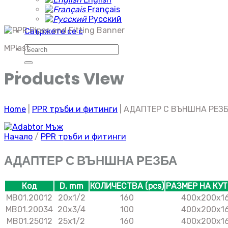
Français
Русский
Свържете се с
MPlast
Търсене
за:
Products VIew
Home
|
PPR тръби и фитинги
|
АДАПТЕР С ВЪНШНА РЕЗ
Начало
/
PPR тръби и фитинги
АДАПТЕР С ВЪНШНА РЕЗБА
Код
D, mm
КОЛИЧЕСТВА (pcs)
РАЗМЕР НА КУ
MB01.20012
20х1/2
160
400x200x1
MB01.20034
20х3/4
100
400x200x1
MB01.25012
25х1/2
160
400x200x1