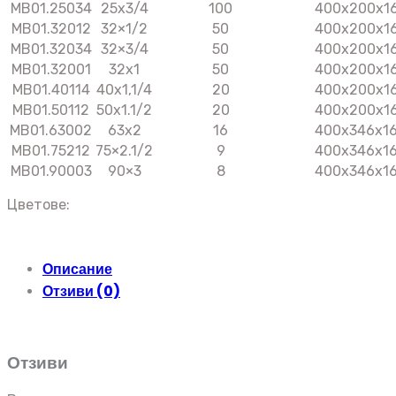
MB01.25034
25х3/4
100
400x200x1
MB01.32012
32×1/2
50
400x200x1
MB01.32034
32×3/4
50
400x200x1
MB01.32001
32х1
50
400x200x1
MB01.40114
40х1,1/4
20
400x200x1
MB01.50112
50х1.1/2
20
400x200x1
MB01.63002
63х2
16
400x346x1
MB01.75212
75×2.1/2
9
400x346x1
MB01.90003
90×3
8
400x346x1
Цветове:
Описание
Отзиви (0)
Отзиви