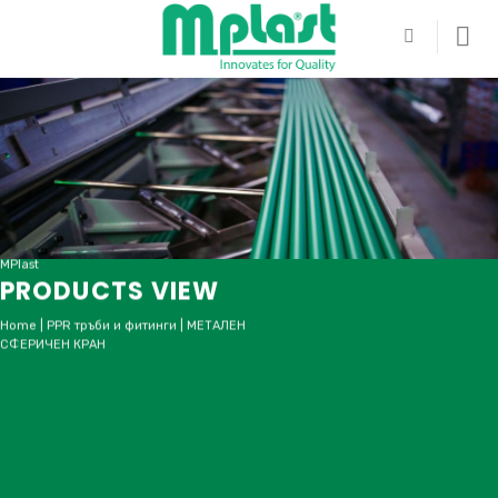
Skip
to
content
MPlast
PRODUCTS VIEW
Home
|
PPR тръби и фитинги
|
МЕТАЛЕН
СФЕРИЧЕН КРАН