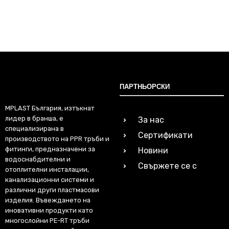
ПАРТНЬОРСКИ
MPLAST България, изтъкнат
лидер в бранша, е
За нас
специализирана в
Сертификати
производството на PPR тръби и
фитинги, предназначени за
Новини
водоснабдителни и
Свържете се с
отоплителни инсталации,
канализационни системи и
различни други пластмасови
изделия. Въвеждането на
иновативни продукти като
многослойни PE-RT тръби