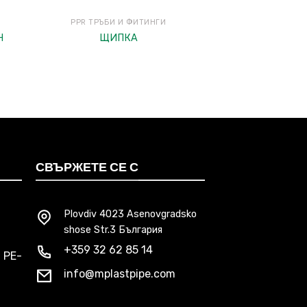
PPR ТРЪБИ И ФИТИНГИ
PPR ТРЪБИ 
Н
ЩИПКА
КЪЛБОВИДЕ
СВЪРЖЕТЕ СЕ С
Plovdiv 4023 Asenovgradsko
shose Str.3 България
+359 32 62 85 14
 PE-
info@mplastpipe.com