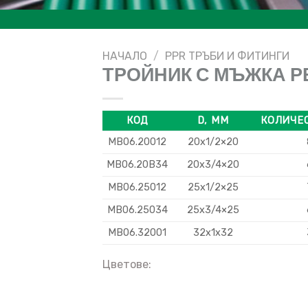
НАЧАЛО
/
PPR ТРЪБИ И ФИТИНГИ
ТРОЙНИК С МЪЖКА Р
КОД
D, MM
КОЛИЧЕС
MB06.20012
20х1/2×20
МВ06.20В34
20х3/4×20
MB06.25012
25х1/2×25
MB06.25034
25х3/4×25
MB06.32001
32x1x32
Цветове: