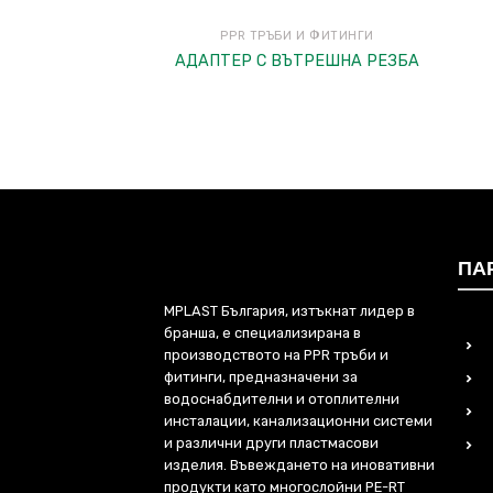
PPR ТРЪБИ И ФИТИНГИ
АДАПТЕР С ВЪТРЕШНА РЕЗБА
ПА
MPLAST България, изтъкнат лидер в
бранша, е специализирана в
производството на PPR тръби и
фитинги, предназначени за
водоснабдителни и отоплителни
инсталации, канализационни системи
и различни други пластмасови
изделия. Въвеждането на иновативни
продукти като многослойни PE-RT